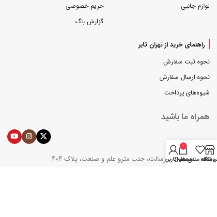
لوازم جانبی
حریم خصوصی
گزارش باگ
راهنمای خرید از تهران تایر
نحوه ثبت سفارش
نحوه ارسال سفارش
شیوه‌های پرداخت
همراه ما باشید
0
تهران، بزرگراه رسالت، جنب مترو علم و صنعت، پلاک 404
روشگاه
علاقه مندی ها
محصول
حساب کاربری من
همراه: 09121509773
تلفن: 77130782-021 و 77130841-021
ایمیل : support@tehrantire.com