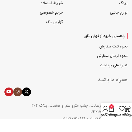
رینگ
شرایط استفاده
لوازم جانبی
حریم خصوصی
گزارش باگ
راهنمای خرید از تهران تایر
نحوه ثبت سفارش
نحوه ارسال سفارش
شیوه‌های پرداخت
همراه ما باشید
تهران، بزرگراه رسالت، جنب مترو علم و صنعت، پلاک 404
0
همراه: 09121509773
روشگاه
علاقه مندی ها
محصول
حساب کاربری من
تلفن: 77130782-021 و 77130841-021
ایمیل : support@tehrantire.com