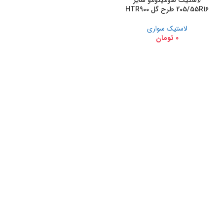
لاستیک سومیتومو سایز
205/55R16 طرح گل HTR900
لاستیک سواری
0
تومان