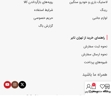
لاستیک باری و خودرو سنگین
رویه‌های بازگرداندن کالا
رینگ
شرایط استفاده
لوازم جانبی
حریم خصوصی
گزارش باگ
راهنمای خرید از تهران تایر
نحوه ثبت سفارش
نحوه ارسال سفارش
شیوه‌های پرداخت
همراه ما باشید
0
روشگاه
علاقه مندی ها
محصول
حساب کاربری من
تهران، بزرگراه رسالت، جنب مترو علم و صنعت، پلاک 404
همراه: 09121509773
تلفن: 77130782-021 و 77130841-021