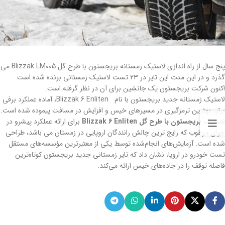
پنج سال از راه اندازی لاستیک زمستانه بریجستون با طرح گل Blizzak LM005 می
گذرد و در این مدت این تایر در 23 تست لاستیک زمستانی برنده شده است.
اکنون شرکت بریجستون یک جانشین برای آن در نظر گرفته است.
لاستیک زمستانه جدید بریجستون با نام Blizzak 6 Enliten، آماده عملکرد برفی
برتر، بهترین ترمزگیری در مسیرهای خیس و افزایش در مسافت پیموده شده است.
لاستیک بریجستون با طرح گل Blizzak 6 Enliten
برای ارائه عملکرد پیشرو در
هوای مرطوب که رایج ترین چالش رانندگان اروپایی در زمستان می باشد، طراحی
شده است. آزمایش‌های انجام‌شده توسط یکی از معتبرترین مؤسسه‌های مستقل
تست خودرو در اروپا، نشان داد که تایر زمستانی جدید بریجستون کوتاه‌ترین
فاصله توقف را در جاده‌های خیس ارائه می‌کند.