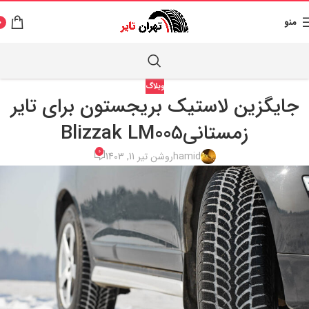
منو
0
وبلاگ
جایگزین لاستیک بریجستون برای تایر
زمستانیBlizzak LM005
0
hamid
روشن تیر 11, 1403