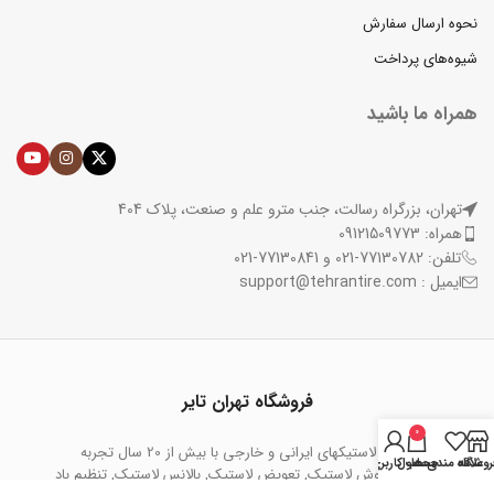
نحوه ارسال سفارش
شیوه‌های پرداخت
همراه ما باشید
تهران، بزرگراه رسالت، جنب مترو علم و صنعت، پلاک 404
همراه: 09121509773
تلفن: 77130782-021 و 77130841-021
ایمیل : support@tehrantire.com
فروشگاه تهران تایر
0
عرضه کننده انواع لاستیکهای ایرانی و خارجی با بیش از 20 سال تجربه
روشگاه
علاقه مندی ها
محصول
حساب کاربری من
خرید لاستیک, فروش لاستیک, تعویض لاستیک, بالانس لاستیک, تنظیم باد