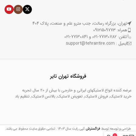
تهران، بزرگراه رسالت، جنب مترو علم و صنعت، پلاک 404
همراه: 09121509773
تلفن: 77130782-021 و 77130841-021
ایمیل : support@tehrantire.com
فروشگاه تهران تایر
عرضه کننده انواع لاستیکهای ایرانی و خارجی با بیش از 20 سال تجربه
خرید لاستیک, فروش لاستیک, تعویض لاستیک, بالانس لاستیک, تنظیم باد
طراحی و توسعه توسط
فراگسترش
کپی رایت سال 1403 . تمامی حقوق سایت محفوظ می باشد.
0