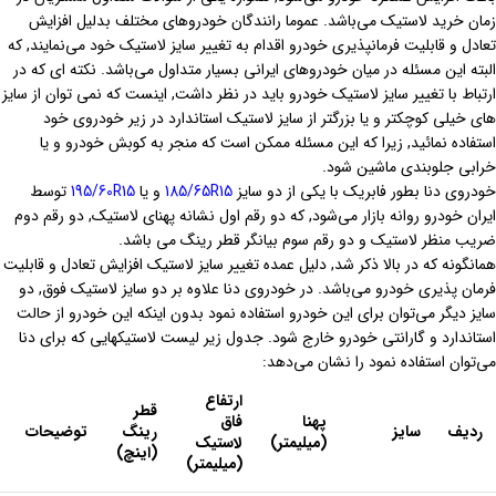
زمان خرید لاستیک می‌باشد. عموما رانندگان خودروهای مختلف بدلیل افزایش
تعادل و قابلیت فرمانپذیری خودرو اقدام به تغییر سایز لاستیک خود می‌نمایند, که
البته این مسئله در میان خودروهای ایرانی بسیار متداول می‌باشد. نکته ای که در
ارتباط با تغییر سایز لاستیک خودرو باید در نظر داشت, اینست که نمی توان از سایز
های خیلی کوچکتر و یا بزرگتر از سایز لاستیک استاندارد در زیر خودروی خود
استفاده نمائید, زیرا که این مسئله ممکن است که منجر به کوبش خودرو و یا
خرابی جلوبندی ماشین شود.
خودروی دنا بطور فابریک با یکی از دو سایز
185/65R15
و یا
195/60R15
توسط
ایران خودرو روانه بازار می‌شود, که دو رقم اول نشانه پهنای لاستیک, دو رقم دوم
ضریب منظر لاستیک و دو رقم سوم بیانگر قطر رینگ می باشد.
همانگونه که در بالا ذکر شد, دلیل عمده تغییر سایز لاستیک افزایش تعادل و قابلیت
فرمان پذیری خودرو می‌باشد. در خودروی دنا علاوه بر دو سایز لاستیک فوق, دو
سایز دیگر می‌توان برای این خودرو استفاده نمود بدون اینکه این خودرو از حالت
استاندارد و گارانتی خودرو خارج شود. جدول زیر لیست لاستیکهایی که برای دنا
می‌توان استفاده نمود را نشان می‌دهد:
ارتفاع
قطر
پهنا
فاق
ردیف
سایز
رینگ
توضیحات
(میلیمتر)
لاستیک
(اینچ)
(میلیمتر)