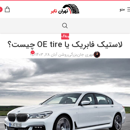
منو
0
وبلاگ
لاستیک فابریک یا OE tire چیست؟
0
مهری جان‌بزرگی
روشن آبان 28, 1403