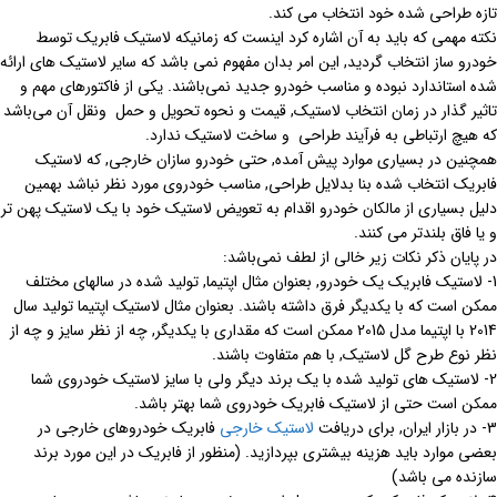
تازه طراحی شده خود انتخاب می کند.
نکته مهمی که باید به آن اشاره کرد اینست که زمانیکه لاستیک فابریک توسط
خودرو ساز انتخاب گردید, این امر بدان مفهوم نمی باشد که سایر لاستیک های ارائه
شده استاندارد نبوده و مناسب خودرو جدید نمی‌باشند. یکی از فاکتورهای مهم و
تاثیر گذار در زمان انتخاب لاستیک, قیمت و نحوه تحویل و حمل ونقل آن می‌باشد
که هیچ ارتباطی به فرآیند طراحی و ساخت لاستیک ندارد.
همچنین در بسیاری موارد پیش آمده, حتی خودرو سازان خارجی, که لاستیک
فابریک انتخاب شده بنا بدلایل طراحی, مناسب خودروی مورد نظر نباشد بهمین
دلیل بسیاری از مالکان خودرو اقدام به تعویض لاستیک خود با یک لاستیک پهن تر
و یا فاق بلند‌تر می کنند.
در پایان ذکر نکات زیر خالی از لطف نمی‌باشد:
1- لاستیک فابریک یک خودرو, بعنوان مثال اپتیما, تولید شده در سالهای مختلف
ممکن است که با یکدیگر فرق داشته باشند. بعنوان مثال لاستیک اپتیما تولید سال
2014 با اپتیما مدل 2015 ممکن است که مقداری با یکدیگر, چه از نظر سایز و چه از
نظر نوع طرح گل لاستیک, با هم متفاوت باشند.
2- لاستیک های تولید شده با یک برند دیگر ولی با سایز لاستیک خودروی شما
ممکن است حتی از لاستیک فابریک خودروی شما بهتر باشد.
3- در بازار ایران, برای دریافت
لاستیک خارجی
فابریک خودروهای خارجی در
بعضی موارد باید هزینه بیشتری بپردازید. (منظور از فابریک در این مورد برند
سازنده می باشد)