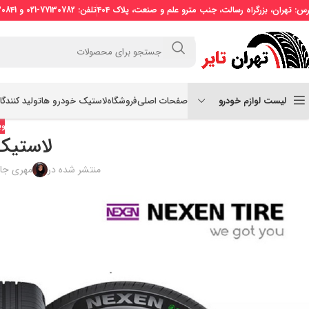
رس: تهران، بزرگراه رسالت، جنب مترو علم و صنعت، پلاک 404
تلفن: 77130782-021 و 77130841-021 موبایل: 09121509773
لیست لوازم خودرو
صفحات اصلی
فروشگاه
لاستیک خودرو ها
تولید کنندگ
وب
لاستیک
منتشر شده در
مهری جان