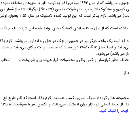
لاستیک نکسن یا گروه لاستیک سازی نکسن, یکی از تولید کنندگان لاستیک در کره جنوبی می‌باشد که از سال 1942 میلادی آغاز به تولید تایر با سایزهای مختلف نموده
است. از جمله رقبای محلی این لاستیک سازی مشهور می‌توان به گروه لاستیک سازی کومهو و هانکوک اشاره کرد. نام شرکت نکسن (Nexen) برگرفته شده از شعار این
شرکت تحت عنوان Next Century Tire ( که معنی لغوی آن لاستیک قرن آینده است) می‌باشد. لازم بذکر است که این تولید کننده لاستیک در سال 1956 بع
پیش از نام نکسن دو نام Heung-A و وسونگ (Woosung) بروی این کمپانی قرار داشته است که از سال 2000 میلادی لاستیک های تولید شده این شرکت با نام 
ه البته یک واحد دیگر نیز در جمهوری چک در حال راه اندازی می‌باشد. لازم بذکر
است که عمده لاستیک های موجود با برند نکسن در بازار ایران ساخت کره جنوبی می‌باشد و فقط سایز 175/70R13 دور سفید که مناسب وانت پیکان می‌باشد ساخت
ار می‌باشد) می‌شود.
ختلف نظیر کرایسلر, ولکس واگن, محصولات کیا, هیوندایی, شورولت و ….. انتخاب
ر مجموعه های گروه لاستیک سازی نکسن هستند. لازم بذکر است که اکثر طرح آج
ند. از لحاظ قیمتی در بازار ایران لاستیک جی‌پلنت و نکسن تقریبا هم‌قیمت هستند.
جا را کلیک کنید.