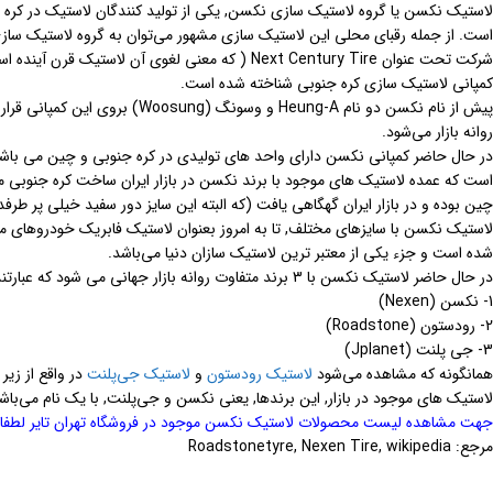
کمپانی لاستیک سازی کره جنوبی شناخته شده است.
روانه بازار می‌شود.
در حال حاضر کمپانی نکسن دارای واحد های تولیدی در کره جنوبی و چین می باشد ک
چین بوده و در بازار ایران گهگاهی یافت (که البته این سایز دور سفید خیلی پر طرفد
لاستیک نکسن با سایزهای مختلف, تا به امروز بعنوان لاستیک فابریک خودروهای م
شده است و جزء یکی از معتبر ترین لاستیک سازان دنیا می‌باشد.
در حال حاضر لاستیک نکسن با 3 برند متفاوت روانه بازار جهانی می شود که عبارتند از :
1- نکسن (Nexen)
2- رودستون (Roadstone)
3- جی پلنت (Jplanet)
همانگونه که مشاهده می‌شود
لاستیک رودستون
و
لاستیک جی‌پلنت
در واقع از زی
لاستیک های موجود در بازار, این برندها, یعنی نکسن و جی‌پلنت, با یک نام می‌باش
جهت مشاهده لیست محصولات لاستیک نکسن موجود در فروشگاه تهران تایر لطفا این
مرجع: Roadstonetyre, Nexen Tire, wikipedia