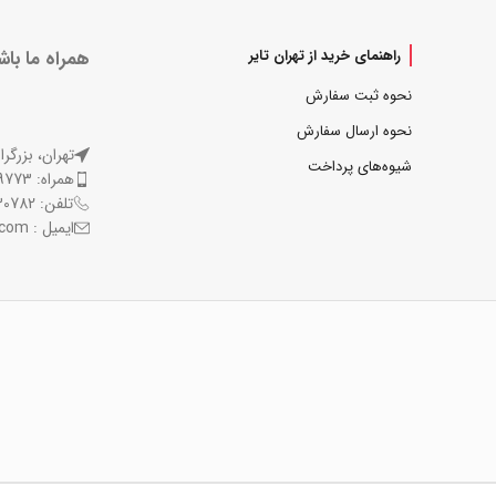
همراه ما باش
راهنمای خرید از تهران تایر
نحوه ثبت سفارش
نحوه ارسال سفارش
تهران، بزرگر
شیوه‌های پرداخت
همراه: 09121509773
تلفن: 77130782-021 و 77130841-021
ایمیل : support@tehrantire.com