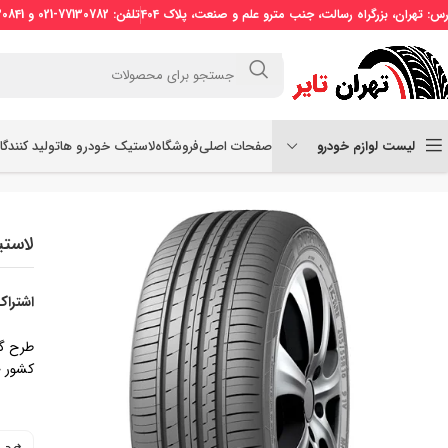
رس: تهران، بزرگراه رسالت، جنب مترو علم و صنعت، پلاک 404
تلفن: 77130782-021 و 77130841-021 موبایل: 09121509773
لیست لوازم خودرو
صفحات اصلی
فروشگاه
لاستیک خودرو ها
تولید کنندگ
خانه
لاستیک سواری
لاستیک دوراتورن سایز 205/60R14 طرح گل MOZZO 4S PLUS
لاستیک دورا
اشتراک
کشور 