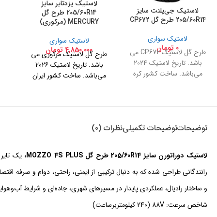
لاستیک یزدتایر سایز
لاستیک جی‌پلنت سایز
205/60R14 طرح گل
205/60R14 طرح گل CP672
MERCURY (مرکوری)
لاستیک سواری
لاستیک سواری
0
تومان
4,850,000
تومان
طرح گل لاستیک CP672 می
طرح گل لاستیک مرکوری می
باشد. تاریخ لاستیک 2024
باشد. تاریخ لاستیک 2026
می‌باشد. ساخت کشور کره
می‌باشد. ساخت کشور ایران
جنوبی لاستیک جی‌پلنت برند
دوم نکسن می‌باشد.
توضیحات
توضیحات تکمیلی
نظرات (0)
لاستیک دوراتورن سایز 205/60R14 طرح گل MOZZO 4S PLUS،
یک تایر
رانندگانی طراحی شده که به دنبال ترکیبی از ایمنی، راحتی، دوام و صرفه اقتصاد
و ساختار رادیال، عملکردی پایدار در مسیرهای شهری، جاده‌ای و شرایط آب‌وهوا
شاخص سرعت: 88V (240 کیلومتربرساعت)