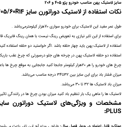
سایز لاستیک پهن مناسب خودرو پژو 405 و 206
نکات استفاده از لاستیک دوراتورن سایز 205/60R14 طرح گل MOZZO 4S PLUS
طول عمر مفید این لاستیک برای خودرو سواری 70هزار کیلومترمی‌باشد .
برای استفاده از این تایر نیازی به تعویض رینگ نیست با همان رینگ فابریک قا
استفاده از لاستیک پهن باید چهار حلقه باشد .اگر خواستید دو حلقه استفاده 
استفاده دو حلقه لاستیک پهن در چرخه های جلو درصورتی که چرخ عقب باری
چرخ های خودرو را هر 20هزار کیلومتر جابجا کنید جابجایی به موقع چرخ ها باعث طول عمر بیشتر تایرمی‌شود.
میزان فشار باد برای این سایز بین 32تا34 درجه مناسب می‌باشد.
میزان باد لاستیک ها 32 تا 30 می‌باشد.
لاستیک ها را ماهی یک بار تنظیم باد کنید میزان بودن چرخ ها در رانندگی تاثیر 
PLUS:
عملکرد قابل اعتماد در چهار فصل سال:
طراحی ویژه آج این تایر باعث می‌شود