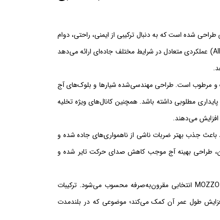
205/60 طرح گل MOZZO 4S PLUS برای رانندگانی طراحی شده است که به دنبال ترکیبی از ایمنی، راحتی، دوام
و صرفه اقتصادی هستند. این تایر با بهره‌گیری از فناوری چهار فصل (All Season) عملکردی متعادل در شرایط مختلف جاده‌ای ارائه می‌دهد
د.
 و مرطوب است. طراحی مهندسی‌شده شیارها و بلوک‌های آج
 پایداری مطلوبی داشته باشد. همچنین کانال‌های ویژه تخلیه
فزایش می‌دهند.
این ابعاد باعث جذب بهتر ضربات ناشی از ناهمواری‌های جاده شده و
بر این، طراحی بهینه آج موجب کاهش صدای حرکت تایر شده و
از نظر اقتصادی نیز لاستیک دوراتورن سایز 205/60R14 طرح گل MOZZO 4S PLUS انتخابی مقرون‌به‌صرفه محسوب می‌شود. ترکیبات
افزایش طول عمر آن کمک می‌کند؛ موضوعی که در بلندمدت