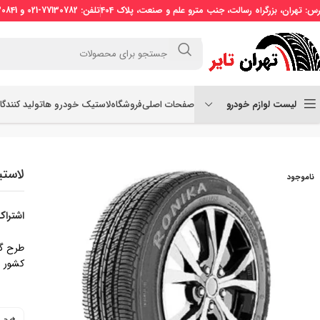
رس: تهران، بزرگراه رسالت، جنب مترو علم و صنعت، پلاک 404
تلفن: 77130782-021 و 77130841-021 موبایل: 09121509773
لیست لوازم خودرو
صفحات اصلی
فروشگاه
لاستیک خودرو ها
تولید کنندگ
خانه
لاستیک سواری
لاستیک ایران‌تایر سایز 205/60R15 طرح گل RONIKA (رونیکا)
لاستیک ایران
ناموجود
اشتراک
کشور ا