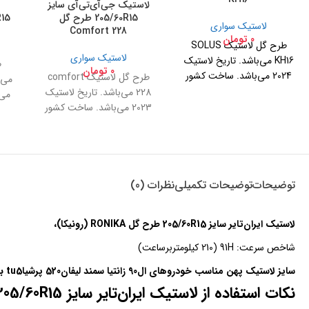
لاستیک جی‌آی‌تی‌آی سایز
205/60R15 طرح گل
60R15
لاستیک سواری
Comfort 228
0
تومان
طرح گل لاستیک SOLUS
لاستیک سواری
KH16 می‌باشد. تاریخ لاستیک
0
تومان
2024 می‌باشد. ساخت کشور
طرح گل لاستیک comfort
کره جنوبی
228 می‌باشد. تاریخ لاستیک
می‌
2023 می‌باشد. ساخت کشور
چین
توضیحات
توضیحات تکمیلی
نظرات (0)
لاستیک ایران‌تایر سایز 205/60R15 طرح گل RONIKA (رونیکا)،
شاخص سرعت: 91H (210 کیلومتربرساعت)
سایز لاستیک پهن مناسب خودروهای ال90 زانتیا سمند لیفان520 پرشیاtu5 برلیانس320 مگان1600
نکات استفاده از لاستیک ایران‌تایر سایز 205/60R15 طرح گل RONIKA (رونیکا):