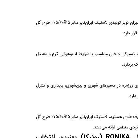
اگرچه نباید با لاستیک‌های سایلنت خارجی مقایسه شود، اما نسبت به قیمت، میزان نویز تولیدی لاستیک ایران‌تایر سایز 205/60R15 طرح گل
ایز 205/60R15 طرح گل RONIKA (رونیکا) از ترکیب لاستیکی داخلی متناسب با شرایط آب‌وهوایی گرم و معتدل
 بردارد.
ل RONIKA (رونیکا)، برای رانندگی‌های روزمره در مسیرهای شهری و بین‌شهری، پایداری و کنترل
اگر به دنبال تایری با قیمت مناسب، ساخت داخل و کیفیت قابل قبول برای مصرف عادی هستید، لاستیک ایران‌تایر سایز 205/60R15 طرح گل
چرا لاستیک ایران‌تایر سایز 205/60R15 طرح گل RONIKA (رونیکا) بهنرین انتخاب