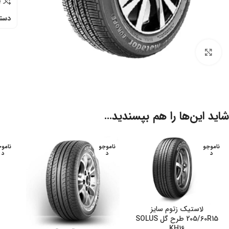
e
دسته
برای بزرگنمایی کلیک کنید
شاید این‌ها را هم بپسندید…
ناموجو
ناموجو
ناموج
د
د
د
لاستیک زتوم سایز
205/60R15 طرح گل SOLUS
KH16