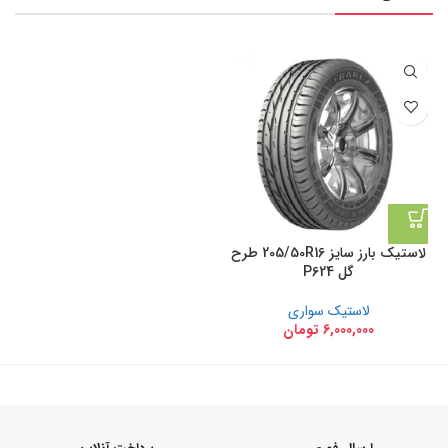
لاستیک بارز سایز 205/50R16 طرح
گل P624
لاستیک سواری
6,000,000
تومان