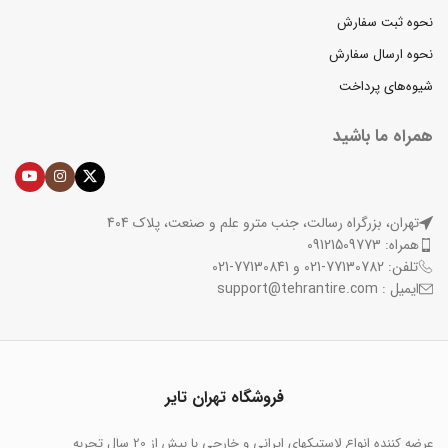
نحوه ثبت سفارش
نحوه ارسال سفارش
شیوه‌های پرداخت
همراه ما باشید
تهران، بزرگراه رسالت، جنب مترو علم و صنعت، پلاک 404
همراه: 09121509773
تلفن: 77130782-021 و 77130841-021
ایمیل : support@tehrantire.com
فروشگاه تهران تایر
عرضه کننده انواع لاستیکهای ایرانی و خارجی با بیش از 20 سال تجربه