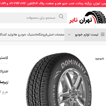
رس: تهران، بزرگراه رسالت، جنب مترو علم و صنعت، پلاک 404
تلفن: 77130782-021 و 77130841-021 موبایل: 09121509773
لیست لوازم خودرو
صفحات اصلی
فروشگاه
لاستیک خودرو ها
تولید کنندگ
خانه
لاستیک سواری
لاستیک کویرتایر سایز 265/60R18 طرح گل KB900
لاستیک کوی
ناموجود
اشتراک
زیرصف
طرح گل لاستیک KB900 می‌باش