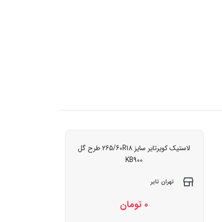
لاستیک کویرتایر سایز 265/60R18 طرح گل
KB900
تهران تایر
0
تومان