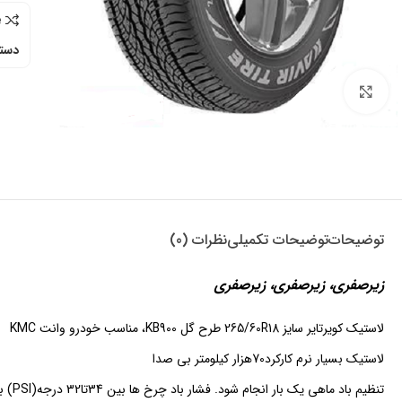
e
دسته
برای بزرگنمایی کلیک کنید
توضیحات
توضیحات تکمیلی
نظرات (0)
زیرصفری، زیرصفری، زیرصفری
لاستیک کویرتایر سایز 265/60R18 طرح گل KB900، مناسب خودرو وانت KMC
لاستیک بسیار نرم کارکرد70هزار کیلومتر بی صدا
تنظیم باد ماهی یک بار انجام شود. فشار باد چرخ ها بین 34تا32 درجه(PSI) باشد.