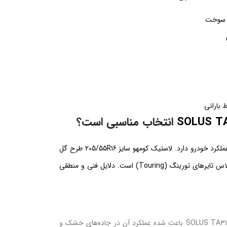
 سوخت
 بارانی
انتخاب مناسبی است؟
انتخاب تایر مناسب، تأثیر مستقیم بر ایمنی، مصرف سوخت، راحتی سواری و عملکرد خودرو دارد. لاستیک کومهو سایز 205/55R16 طرح گل
SOLUS TA31 با تکنولوژی پیشرفته کره‌ای، یکی از گزینه‌های قابل‌اعتماد در کلاس تایرهای تورینگ (Touring) است. دلایل فنی و منطقی
ترکیب سیلیکای پیشرفته در ساختار لاستیک کومهو سایز 205/55R16 طرح گل SOLUS TA31 باعث شده عملکرد آن در جاده‌های خشک و