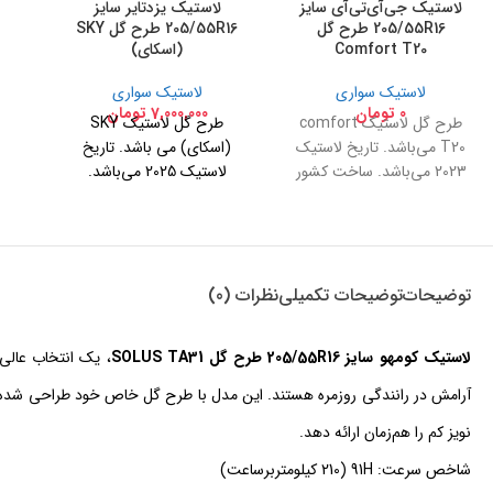
لاستیک جی‌آی‌تی‌آی سایز
لاستیک یزدتایر سایز
205/55R16 طرح گل
205/55R16 طرح گل SKY
Comfort T20
(اسکای)
لاستیک سواری
لاستیک سواری
0
تومان
7,000,000
تومان
طرح گل لاستیک comfort
طرح گل لاستیک SKY
T20 می‌باشد. تاریخ لاستیک
(اسکای) می باشد. تاریخ
2023 می‌باشد. ساخت کشور
لاستیک 2025 می‌باشد.
چین
ساخت کشور ایران
توضیحات
توضیحات تکمیلی
نظرات (0)
لاستیک کومهو سایز 205/55R16 طرح گل SOLUS TA31
، یک انتخاب عالی 
آرامش در رانندگی روزمره هستند. این مدل با طرح گل خاص خود طراحی شده
نویز کم را هم‌زمان ارائه دهد.
شاخص سرعت: 91H (210 کیلومتربرساعت)