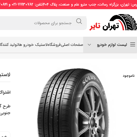
رس: تهران، بزرگراه رسالت، جنب مترو علم و صنعت، پلاک 404
تلفن: 77130782-021 و 77130841-021 موبایل: 09121509773
لیست لوازم خودرو
صفحات اصلی
فروشگاه
لاستیک خودرو ها
تولید کنندگ
خانه
لاستیک سواری
لاستیک کومهو سایز 205/55R16 طرح گل SOLUS TA31
لاستیک کومه
ناموجود
اشتراک
جنوبی