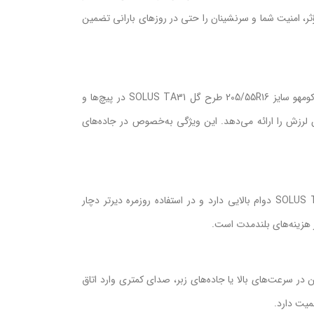
 امنیت شما و سرنشینان را حتی در روزهای بارانی تضمین
طرح آج متقارن به‌علاوه بلوک‌های مرکزی تقویت‌شده باعث می‌شود لاستیک کومهو سایز 205/55R16 طرح گل SOLUS TA31 در پیچ‌ها و
ن لرزش را ارائه می‌دهد. این ویژگی به‌خصوص در جاده‌های
با شاخص سایش حدود 500، لاستیک کومهو سایز 205/55R16 طرح گل SOLUS TA31 دوام بالایی دارد و در استفاده روزمره دیرتر دچار
هزینه‌های بلندمدت است.
در سرعت‌های بالا یا جاده‌های زبر، صدای کمتری وارد اتاق
میت دارد.