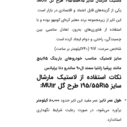
لاستیک مارشال سایز 195/55R15 طرح گل MU12،
یکی از گزینه‌های قابل اعتماد و اقتصادی در بازار است.
این تایر از زیرمجموعه برند معتبر کره‌ای کومهو بوده و با
استفاده از فناوری‌های به‌روز، تعادل مناسبی بین
چسبندگی، راحتی و دوام ایجاد کرده است.
شاخص سرعت: 91V (240کیلومتر بر ساعت)
سایز لاستیک مناسب خودروهای بارینگ 15اینچ
مانند پرشیا زانتیا سمند ال90 ساندرو دنا برلیانس
نکات استفاده از لاستیک مارشال
سایز 195/55R15 طرح گل MU12:
طول عمر تایر:
عمر مفید این تایر حدود
۸۰,۰۰۰ کیلومتر
برآورد می‌شود، در صورت رعایت شرایط نگهداری
استاندارد.