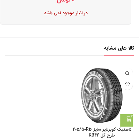
0
تومان
در انبار موجود نمی باشد
کالا های مشابه
لاستیک کویرتایر سایز 205/50R16
طرح گل KB44