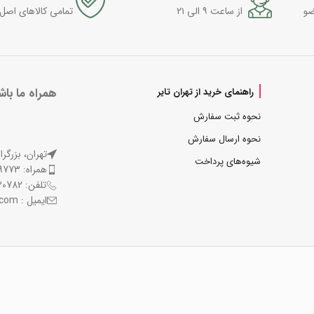
ضو
از ساعت ۹ الی ۲۱
تمامی کالاهای اصل
همراه ما باش
راهنمای خرید از تهران تایر
نحوه ثبت سفارش
نحوه ارسال سفارش
تهران، بزرگر
شیوه‌های پرداخت
همراه: 09121509773
تلفن: 77130782-021 و 77130841-021
ایمیل : support@tehrantire.com