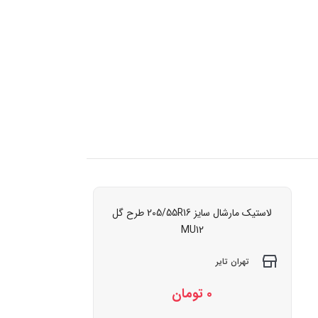
لاستیک مارشال سایز 205/55R16 طرح گل
MU12
تهران تایر
0
تومان