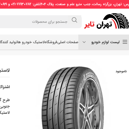
رس: تهران، بزرگراه رسالت، جنب مترو علم و صنعت، پلاک 404
تلفن: 77130782-021 و 77130841-021 موبایل: 09121509773
لیست لوازم خودرو
صفحات اصلی
فروشگاه
لاستیک خودرو ها
تولید کنندگ
خانه
لاستیک سواری
لاستیک مارشال سایز 205/55R16 طرح گل MU12
لاستیک مار
ناموجود
اشتراک
جنوبی.
لاستیک