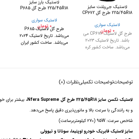
لاستیک بارز سایز
لاستیک جی‌پلنت سایز
225/45R18 طرح گل P685
225/45R18 طرح گل CP672
لاستیک سواری
لاستیک سواری
0
تومان
طرح گل لاستیک P685
0
تومان
طرح گل لاستیک CP672 می
می‌باشد. تاریخ لاستیک 2024
باشد. تاریخ لاستیک 2023
می‌باشد. ساخت کشور ایران
می‌باشد. ساخت کشور کره
توجه: در حال
جنوبی لاستیک جی‌پلنت برند
حاضر لاستیک بارز
دوم نکسن می‌باشد.
سایز 225/45R18
طرح گل P685
توضیحات
توضیحات تکمیلی
نظرات (0)
موجود زیرصفری
است.
لاستیک نکسن سایز 225/45R18 طرح گل Nfera Supreme،
بیشتر برای خو
و به رانندگی با سرعت بالا و مانورپذیری دقیق پاسخ می‌دهد.
شاخص سرعت: 95W (270 کیلومتربرساعت)
سایز لاستیک فابریک خودرو اوپتیما، سوناتا و تیوولی