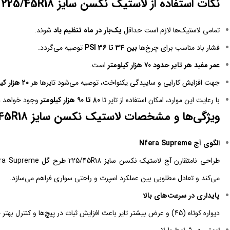
نکات استفاده از لاستیک نکسن سایز 225/45R18 طرح گل Nfera Supreme:
تمامی لاستیک‌ها لازم است حداقل
یک‌بار در ماه تنظیم باد
شوند.
فشار باد مناسب برای چرخ‌ها
بین 34 تا 36 PSI
توصیه می‌گردد.
عمر مفید هر تایر حدود ۷۰ هزار کیلومتر
است.
جهت افزایش کارایی و ساییدگی یکنواخت، توصیه می‌شود تایرها هر
۲۰ هزار کیلومتر
با رعایت این موارد، امکان استفاده از تایر تا
۸۰ تا ۹۰ هزار کیلومتر
وجود خواهد 
ویژگی‌ها و مشخصات لاستیک نکسن سایز 225/45R18 طرح گل Nfera Supreme:
الگوی آج Nfera Supreme
می‌کند و تعادل مطلوبی بین عملکرد اسپرت و راحتی سواری فراهم می‌سازد.
پایداری در سرعت‌های بالا
دیواره کوتاه (45) و عرض بیشتر تایر باعث افزایش ثبات در پیچ‌ها و کنترل بهتر خودرو در مسیرهای پرسرعت می‌شود.