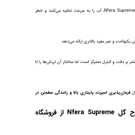
شیارهای عمیق و کانال‌های ویژه لاستیک نکسن سایز 225/45R18 طرح گل Nfera Supreme، آب را به سرعت تخلیه می‌کنند و خطر
یکنواخت و عمر مفید بالاتری ارائه می‌دهد.
راحی لاستیک نکسن سایز 225/45R18 طرح گل Nfera Supreme بیشتر بر دقت و کنترل متمرکز است، اما ساختار آن لرزش‌ها را تا
ال
فرمان‌پذیری اسپرت، پایداری بالا و رانندگی مطمئن در
چرا خرید لاستیک نکسن سایز 225/45R18 طرح گل Nfera Supreme از فروشگاه