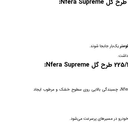
یک‌بار جابجا شوند.
داشت.
طراحی نامتقارن آج لاستیک نکسن سایز 225/45R18 طرح گل Nfera Supreme، چسبندگی بالایی روی سطوح خشک و مرطوب ایجاد