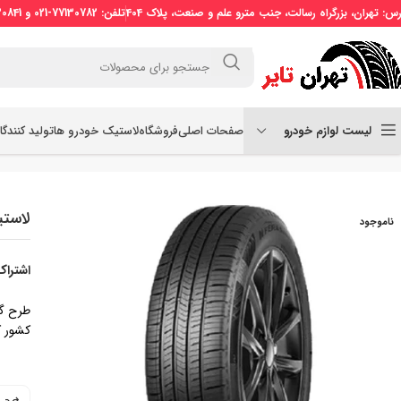
رس: تهران، بزرگراه رسالت، جنب مترو علم و صنعت، پلاک 404
تلفن: 77130782-021 و 77130841-021 موبایل: 09121509773
لیست لوازم خودرو
صفحات اصلی
فروشگاه
لاستیک خودرو ها
تولید کنندگ
خانه
لاستیک سواری
لاستیک نکسن سایز 225/45R18 طرح گل Nfera Supreme
لاستیک نکسن 
ناموجود
اشتراک
کشور ک