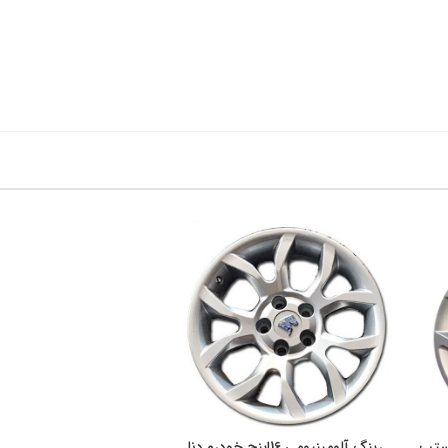
 طرح استپ
رینگ آلومینیومی 16اینچ خودرو دنا
افزودن به سبد خرید