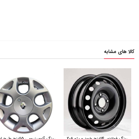
کالا های مشابه
رینگ فولادی 14اینچ خودرو پژو 206
رینگ آلومینیومی 15اینچ
افزودن به سبد خرید
افزودن به سبد خرید