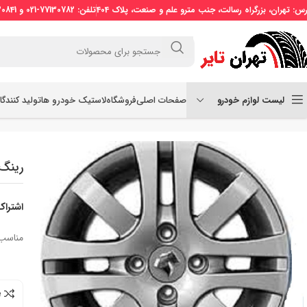
رس: تهران، بزرگراه رسالت، جنب مترو علم و صنعت، پلاک 404
تلفن: 77130782-021 و 77130841-021 موبایل: 09121509773
لیست لوازم خودرو
صفحات اصلی
فروشگاه
لاستیک خودرو ها
تولید کنندگ
خانه
رینگ
رینگ آلومینیومی 15اینچ طرح صلیبی
رینگ آلوم
اشتراک
مناسب خودر
e