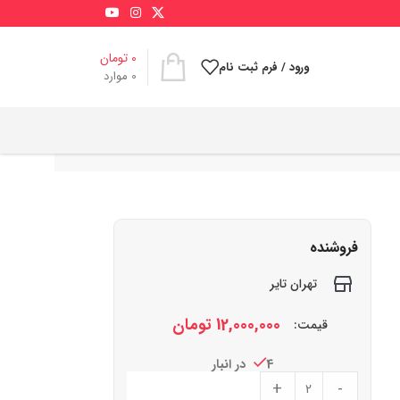
0
تومان
ورود / فرم ثبت نام
0
موارد
فروشنده
تهران تایر
12,000,000
تومان
قیمت:
4 در انبار
+
-