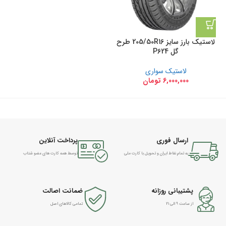
لاستیک بارز سایز 205/50R16 طرح
گل P624
لاستیک سواری
6,000,000
تومان
ارسال فوری
پرداخت آنلاین
به تمام نقاط ایران و تحویل با کارت ملی
توسط همه کارت های عضو شتاب
پشتیبانی روزانه
ضمانت اصالت
از ساعت ۹ الی ۲۱
تمامی کالاهای اصل