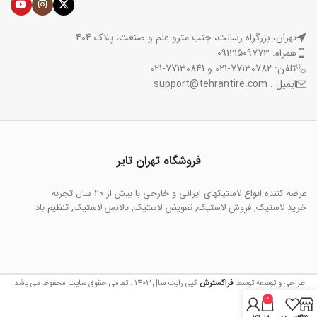
تهران، بزرگراه رسالت، جنب مترو علم و صنعت، پلاک 404
همراه: 09121509773
تلفن: 77130782-021 و 77130841-021
ایمیل : support@tehrantire.com
فروشگاه تهران تایر
عرضه کننده انواع لاستیکهای ایرانی و خارجی با بیش از 20 سال تجربه
خرید لاستیک, فروش لاستیک, تعویض لاستیک, بالانس لاستیک, تنظیم باد
طراحی و توسعه توسط
فراگسترش
کپی رایت سال 1403 . تمامی حقوق سایت محفوظ می باشد.
0