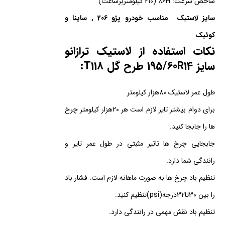
شاخص سرعت: 86H (210 کیلومتربرساعت)
سایز لاستیک مناسب خودرو پژو 206 , ساینا و
کوئیک
نکات استفاده از لاستیک ترازانو
سایز 195/60R14 طرح گل T118
:
طول عمر لاستیک 80هزار کیلومتر
برای دوام بیشتر تایر لازم است هر 20هزار کیلومتر چرخ
ها را جابجا کنید.
جابجایی چرخ ها تاثیر مثبتی در طول عمر تایر و
رانندگی شما دارد.
تنظیم باد چرخ ها به صورت ماهانه لازم است. فشار باد
را بین 30تا32درجه(psi)تنظیم کنید.
تنظیم باد نقش مهمی در رانندگی دارد.