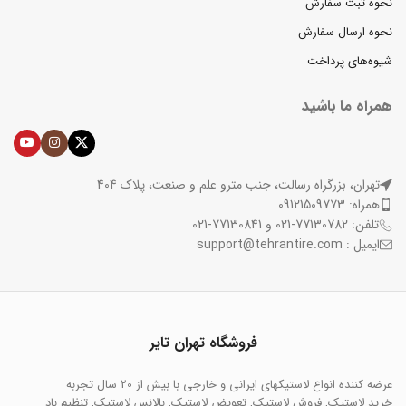
نحوه ثبت سفارش
نحوه ارسال سفارش
شیوه‌های پرداخت
همراه ما باشید
تهران، بزرگراه رسالت، جنب مترو علم و صنعت، پلاک 404
همراه: 09121509773
تلفن: 77130782-021 و 77130841-021
ایمیل : support@tehrantire.com
فروشگاه تهران تایر
عرضه کننده انواع لاستیکهای ایرانی و خارجی با بیش از 20 سال تجربه
خرید لاستیک, فروش لاستیک, تعویض لاستیک, بالانس لاستیک, تنظیم باد