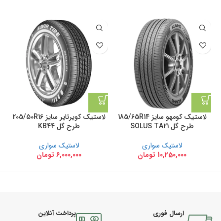
لاستیک کومهو سایز 185/65R14
لاستیک کویرتایر سایز 205/50R16
طرح گل SOLUS TA21
طرح گل KB44
لاستیک سواری
لاستیک سواری
10,250,000
تومان
6,000,000
تومان
ارسال فوری
پرداخت آنلاین