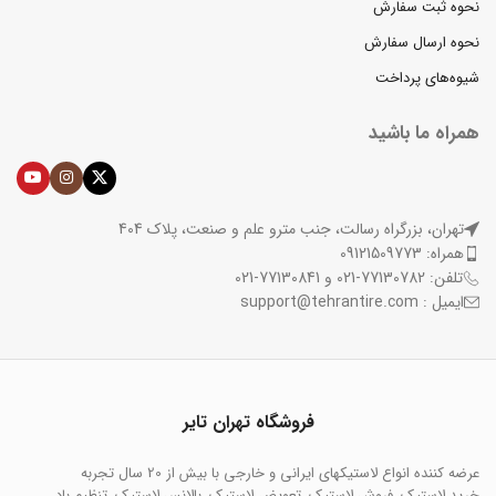
نحوه ثبت سفارش
نحوه ارسال سفارش
شیوه‌های پرداخت
همراه ما باشید
تهران، بزرگراه رسالت، جنب مترو علم و صنعت، پلاک 404
همراه: 09121509773
تلفن: 77130782-021 و 77130841-021
ایمیل : support@tehrantire.com
فروشگاه تهران تایر
عرضه کننده انواع لاستیکهای ایرانی و خارجی با بیش از 20 سال تجربه
خرید لاستیک, فروش لاستیک, تعویض لاستیک, بالانس لاستیک, تنظیم باد