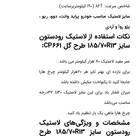
شاخص سرعت: 86T (190 کیلومتربرساعت)
سایز لاستیک مناسب خودرو پراید وانت، دوو، ریو ،
پژو روآ و آردی
نکات استفاده از لاستیک رودستون
سایز 185/70R13 طرح گل CP661:
عمر مفید لاستیک 70 هزار کیلومتر می باشد.
برای بازده ای بهتر تایر هر 20هزار کیلومتر چرخ هارا
جابجا کنید تا یکنواخت سایش داشته باشد
میزان فشار باد برای این سایز لاستیک 30تا 32درجه
مناسب می‌باشد
چرخ هارا ماهی یک بار تنظیم باد کنید.
مشخصات و ویژگی‌های لاستیک
رودستون سایز 185/70R13 طرح